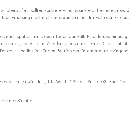
ich zu überprüfen, sollten konkrete Anhaltspunkte auf eine recht
 ihrer Erhebung nicht mehr erforderlich sind. Im Falle der Erfass
.
dies nach spätestens sieben Tagen der Fall. Eine darüberhinausg
rfremdet, sodass eine Zuordnung des aufrufenden Clients nicht 
aten in Logfiles ist für den Betrieb der Internetseite zwingend 
id, Inc.(Ecwid. Inc., 144 West D Street, Suite 103, Encinitas, 
fahren Sie hier: