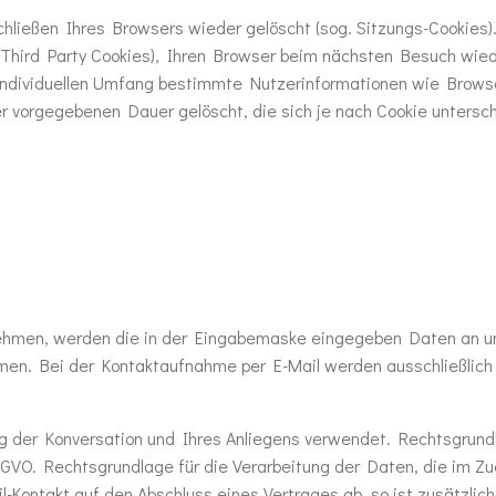
hließen Ihres Browsers wieder gelöscht (sog. Sitzungs-Cookies)
Third Party Cookies), Ihren Browser beim nächsten Besuch wied
 individuellen Umfang bestimmte Nutzerinformationen wie Brows
r vorgegebenen Dauer gelöscht, die sich je nach Cookie untersc
ehmen, werden die in der Eingabemaske eingegeben Daten an un
men. Bei der Kontaktaufnahme per E-Mail werden ausschließlich
g der Konversation und Ihres Anliegens verwendet. Rechtsgrundla
) DSGVO. Rechtsgrundlage für die Verarbeitung der Daten, die im Z
Mail-Kontakt auf den Abschluss eines Vertrages ab, so ist zusätzli