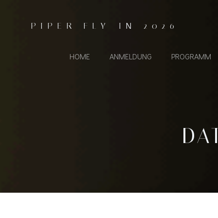
Zum
Inhalt
PIPER FLY-IN 2026
springen
HOME
ANMELDUNG
PROGRAMM
DA